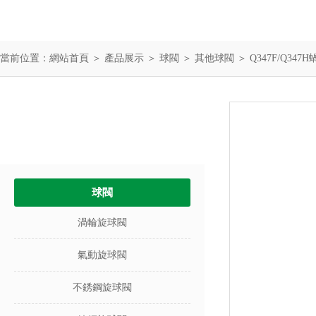
當前位置：
網站首頁
＞
產品展示
＞
球閥
＞
其他球閥
＞ Q347F/Q34
產品中心
PRODUCTS
球閥
渦輪旋球閥
氣動旋球閥
不銹鋼旋球閥