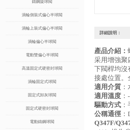
鑄鋼旋球閥
渦輪側裝式偏心半球閥
渦輪上裝式偏心半球閥
詳細說明：
渦輪偏心半球閥
產品介紹：
電動雙偏心半球閥
采用增強聚
下閥桿均沒
高溫固定式硬密封球閥
接處位置。
渦輪固定式球閥
適用介質
：
適用溫度
：-
固定式卸灰球閥
驅動方式
：
固定式硬密封球閥
公稱通徑
：D
Q347F/Q34
電動鑄鋼球閥