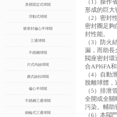
（1）操作
美標固定式球閥
形成的巨大
（2）密封
浮動式球閥
密封圈足夠
硬密封偏心半球閥
封性能。
三通球閥
（3）防火
漏，而助長
不銹鋼球閥
閥座密封環
片式內絲球閥
合APl6FA
（4）自動
廣式絲扣球閥
脫離球體，
偏心半球閥
（5）排泄
全開或全關
不銹鋼三通球閥
污染。輔助
鍋輪式三通球閥
（6）本閥