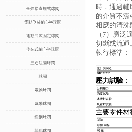
時，通過輔
全焊接直埋式球閥
的介質不潔
電動側裝偏心半球閥
相應的清洗
（7）廣泛
電動卸灰固定球閥
切斷或流通
側裝式偏心半球閥
執行標準：
三通法蘭球閥
設計與制造
GB122237
球閥
壓力試驗
：
公稱壓力
電動球閥
強度試驗
水密封試驗
氣動球閥
氣密封試驗
主要零件材
鍛鋼球閥
閥體
球體 閥桿
其他球閥
閥 座