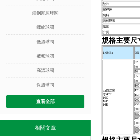
墊片
閥桿座
鑄鋼卸灰球閥
填料
填料壓蓋
溫度
螺紋球閥
介質
規格主要尺
低溫球閥
1.6MPa
DN
襯氟球閥
32
40
高溫球閥
50
65
80
保溫球閥
100
凸面法蘭
125
Q347F
150
16C
200
查看全部
16P
250
16R
300
350
400
500
相關文章
600
700