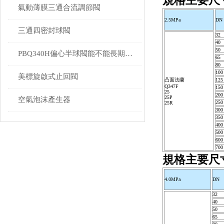
規格主要尺
氣動薄膜三通合流調節閥
2.5MPa
DN
三通四密封球閥
32
40
50
PBQ340H偏心半球閥能不能長期存放？
65
80
100
美標旋啟式止回閥
凸面法蘭
125
Q347F
150
25
200
25P
空氣泡沫產生器
250
25R
300
350
400
500
600
700
規格主要尺
4.0MPa
DN
32
40
50
65