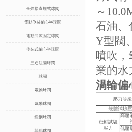
～10.
全焊接直埋式球閥
電動側裝偏心半球閥
石油、
電動卸灰固定球閥
Y型閥
側裝式偏心半球閥
噴吹，
三通法蘭球閥
業的水
球閥
渦輪偏
電動球閥
壓力等級
氣動球閥
殼體試驗壓
高壓
鍛鋼球閥
密封試驗
壓力
低壓
其他球閥