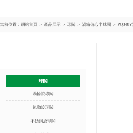
當前位置：
網站首頁
＞
產品展示
＞
球閥
＞
渦輪偏心半球閥
＞ PQ34
產品中心
PRODUCTS
球閥
渦輪旋球閥
氣動旋球閥
不銹鋼旋球閥