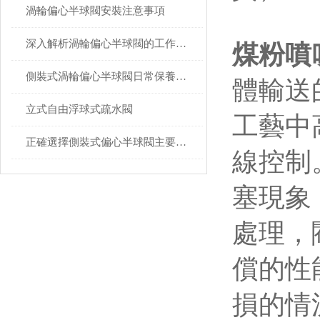
渦輪偏心半球閥安裝注意事項
深入解析渦輪偏心半球閥的工作機制與效率提升
煤粉噴
側裝式渦輪偏心半球閥日常保養的操作流程
體輸送
立式自由浮球式疏水閥
工藝中
正確選擇側裝式偏心半球閥主要考慮以下幾點
線控制
塞現象
處理，
償的性
損的情