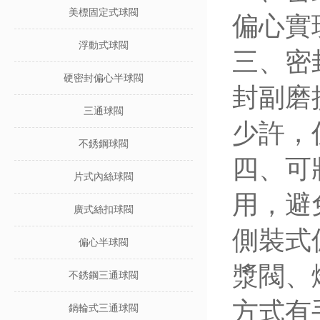
美標固定式球閥
偏心實
浮動式球閥
三、密
硬密封偏心半球閥
封副磨
三通球閥
少許，
不銹鋼球閥
四、可
片式內絲球閥
用，避
廣式絲扣球閥
側裝式
偏心半球閥
漿閥、
不銹鋼三通球閥
方式有
鍋輪式三通球閥