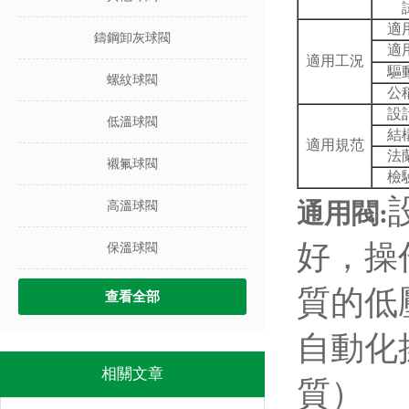
適
鑄鋼卸灰球閥
適
適用工況
驅
螺紋球閥
公
設
低溫球閥
結
適用規范
法
襯氟球閥
檢
通用閥
:
高溫球閥
好，操
保溫球閥
質的低
查看全部
自動化
相關文章
質）