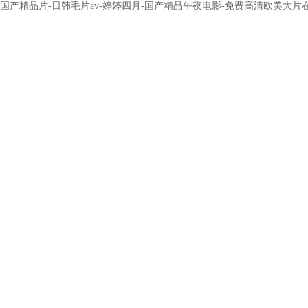
国产精品片-日韩毛片av-婷婷四月-国产精品午夜电影-免费高清欧美大片在线